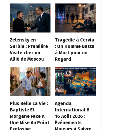
Zelensky en
Tragédie à Cervia
Serbie : Première
: Un Homme Battu
Visite chez un
à Mort pour un
Allié de Moscou
Regard
Plus Belle La Vie :
Agenda
Baptiste Et
International 8-
Morgane Face À
16 Août 2026 :
Une Mise Au Point
Événements
Explosive
Majeurs à Suivre