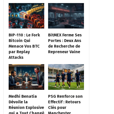
BIP-110 : Le Fork
BitMEX Ferme Ses
Bitcoin Qui
Portes : Deux Ans
Menace Vos BTC
de Recherche de
par Replay
Repreneur Vaine
Attacks
Medhi Benatia
PSG Renforce son
Dévoile la
Effectif : Retours
Réunion Explosive
Clés pour
qui a Tout Changé
Manchester