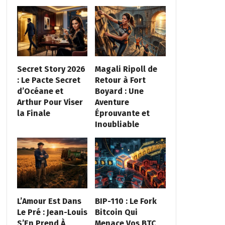
Secret Story 2026
Magali Ripoll de
: Le Pacte Secret
Retour à Fort
d’Océane et
Boyard : Une
Arthur Pour Viser
Aventure
la Finale
Éprouvante et
Inoubliable
L’Amour Est Dans
BIP-110 : Le Fork
Le Pré : Jean-Louis
Bitcoin Qui
S’En Prend À
Menace Vos BTC