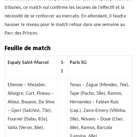
tribunes, ce match nul confirme les lacunes de l’effectif et la
nécessité de se renforcer au mercato. En attendant, il faudra
hausser le niveau pour le match retour dans une semaine au
Parc des Princes.
Feuille de match
Espaly Saint-Marcel
1-
Paris SG
1
Etienne – Mezaber,
Tenas – Zague (Mendes, 76e),
Allaigre, Curt, Pineau –
Tape (Pacho, 58e), Ramos,
Alioui, Bouyon, Da Silva
Hernandez – Fabian Ruiz
– Gjeci (Satchivi, 73e),
(cap.), Zaire-Emery (Vitinha,
Fournel (Dabo, 81e),
58e), Novaes – Doué (Cher,
Valla (Veron, 86e).
68e), Ramos, Barcola
(Lemina, 68e).