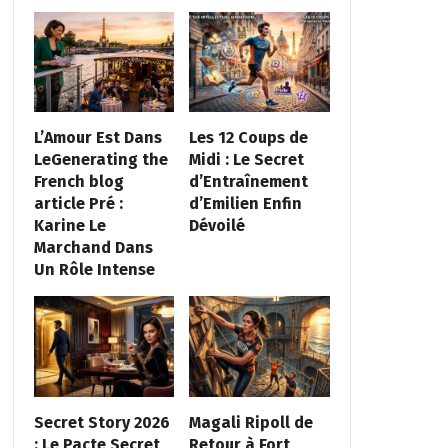
L’Amour Est Dans
Les 12 Coups de
LeGenerating the
Midi : Le Secret
French blog
d’Entraînement
article Pré :
d’Emilien Enfin
Karine Le
Dévoilé
Marchand Dans
Un Rôle Intense
Secret Story 2026
Magali Ripoll de
: Le Pacte Secret
Retour à Fort