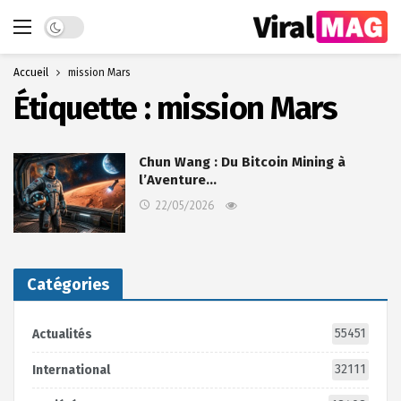
Dark mode
Accueil
mission Mars
Étiquette :
mission Mars
Chun Wang : Du Bitcoin Mining à
l’Aventure…
22/05/2026
Catégories
55451
Actualités
32111
International