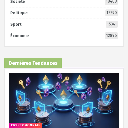
18408
Société
17790
Politique
15341
Sport
12896
Économie
Dernières Tendances
CRYPTOMONNAIE