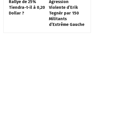
Rallye de 25%
Agression
Tiendra-t-il à 0,20
Violente d’Erik
Dollar ?
Tegnér par 150
Militants
d’Extrême Gauche