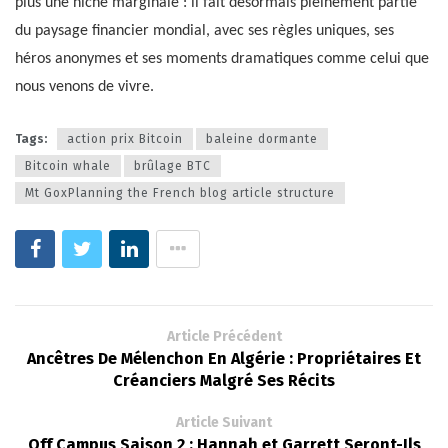
plus une niche marginale : il fait désormais pleinement partie
du paysage financier mondial, avec ses règles uniques, ses
héros anonymes et ses moments dramatiques comme celui que
nous venons de vivre.
Tags:
action prix Bitcoin
baleine dormante
Bitcoin whale
brûlage BTC
Mt GoxPlanning the French blog article structure
Article Précédent
Ancêtres De Mélenchon En Algérie : Propriétaires Et
Créanciers Malgré Ses Récits
Article Suivant
Off Campus Saison 2 : Hannah et Garrett Seront-Ils