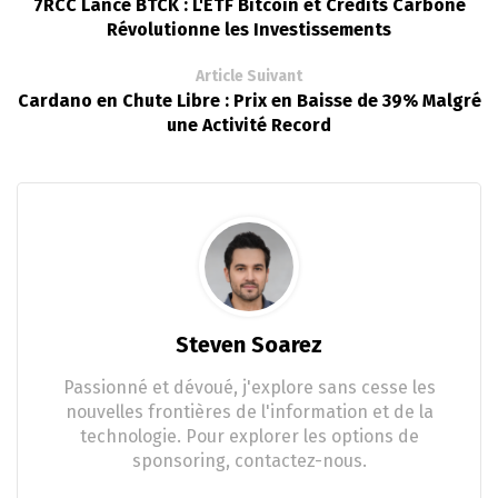
7RCC Lance BTCK : L'ETF Bitcoin et Crédits Carbone
Révolutionne les Investissements
Article Suivant
Cardano en Chute Libre : Prix en Baisse de 39% Malgré
une Activité Record
Steven Soarez
Passionné et dévoué, j'explore sans cesse les
nouvelles frontières de l'information et de la
technologie. Pour explorer les options de
sponsoring, contactez-nous.