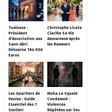
Toulouse :
Christophe Licata
Président
Clarifie Sa Vie
d’Association aux
Amoureuse Après
Sans-Abri
les Rumeurs
Détourne 184 000
Euros
Les Quartiers de
Moha La Squale
Venise : Guide
Condamné :
Essentiel des 7
Violences
Sestieri
Répétées sur Ses