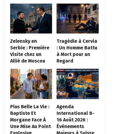
Zelensky en
Tragédie à Cervia
Serbie : Première
: Un Homme Battu
Visite chez un
à Mort pour un
Allié de Moscou
Regard
Plus Belle La Vie :
Agenda
Baptiste Et
International 8-
Morgane Face À
16 Août 2026 :
Une Mise Au Point
Événements
Explosive
Majeurs à Suivre