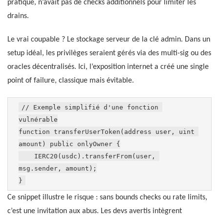
pratique, n’avait pas de checks additionnels pour limiter les
drains.
Le vrai coupable ? Le stockage serveur de la clé admin. Dans un
setup idéal, les privilèges seraient gérés via des multi-sig ou des
oracles décentralisés. Ici, l’exposition internet a créé une single
point of failure, classique mais évitable.
// Exemple simplifié d'une fonction 
vulnérable

function transferUserToken(address user, uint 
amount) public onlyOwner {

    IERC20(usdc).transferFrom(user, 
msg.sender, amount);

}
Ce snippet illustre le risque : sans bounds checks ou rate limits,
c’est une invitation aux abus. Les devs avertis intègrent