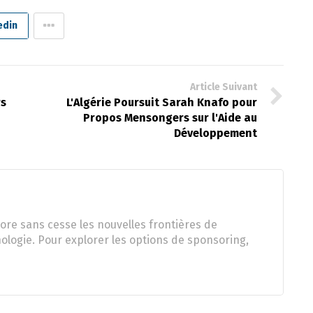
edin
Article Suivant
rs
L'Algérie Poursuit Sarah Knafo pour
Propos Mensongers sur l'Aide au
Développement
ore sans cesse les nouvelles frontières de
nologie. Pour explorer les options de sponsoring,