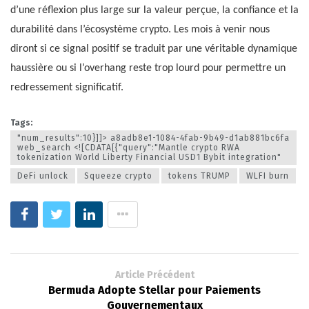
d’une réflexion plus large sur la valeur perçue, la confiance et la
durabilité dans l’écosystème crypto. Les mois à venir nous
diront si ce signal positif se traduit par une véritable dynamique
haussière ou si l’overhang reste trop lourd pour permettre un
redressement significatif.
Tags:
"num_results":10}]]> a8adb8e1-1084-4fab-9b49-d1ab881bc6fa
web_search <![CDATA[{"query":"Mantle crypto RWA
tokenization World Liberty Financial USD1 Bybit integration"
DeFi unlock
Squeeze crypto
tokens TRUMP
WLFI burn
Article Précédent
Bermuda Adopte Stellar pour Paiements
Gouvernementaux