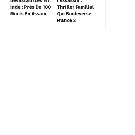
Dévastatrices En
l’Assassin :
Inde : Près De 100
Thriller Familial
Morts En Assam
Qui Bouleverse
France 2