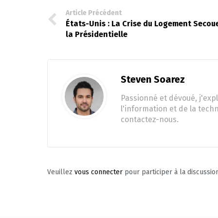
Article Précédent
États-Unis : La Crise du Logement Secou
la Présidentielle
Steven Soarez
Passionné et dévoué, j'expl
l'information et de la tech
contactez-nous.
Veuillez
vous connecter
pour participer à la discussio