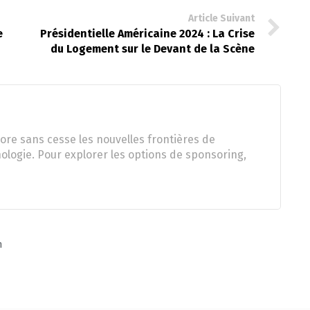
Article Suivant
e
Présidentielle Américaine 2024 : La Crise
du Logement sur le Devant de la Scène
ore sans cesse les nouvelles frontières de
nologie. Pour explorer les options de sponsoring,
n