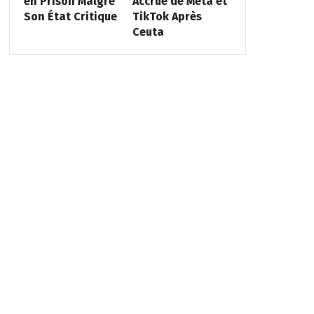
en Prison Malgré
Accrue de Meta et
Son État Critique
TikTok Après
Ceuta