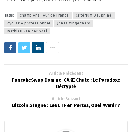
ira-t-il ? La réponse, dans les cols alpins et au-delà.
Tags:
champions Tour de France
Critérium Dauphiné
cyclisme professionnel
Jonas Vingegaard
mathieu van der poel
Article Précédent
PancakeSwap Domine, CAKE Chute : Le Paradoxe
Décrypté
Article Suivant
Bitcoin Stagne : Les ETF en Pertes, Quel Avenir ?