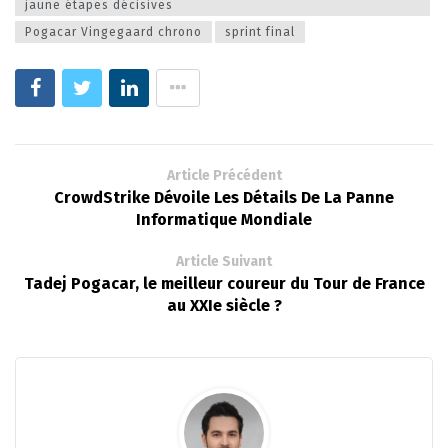
jaune étapes décisives
Pogacar Vingegaard chrono
sprint final
Article Précédent
CrowdStrike Dévoile Les Détails De La Panne
Informatique Mondiale
Article Suivant
Tadej Pogacar, le meilleur coureur du Tour de France
au XXIe siècle ?