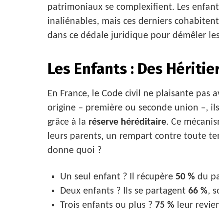
patrimoniaux se complexifient. Les enfant
inaliénables, mais ces derniers cohabiten
dans ce dédale juridique pour démêler les f
Les Enfants : Des Héritie
En France, le Code civil ne plaisante pas a
origine – première ou seconde union –, ils
grâce à la
réserve héréditaire
. Ce mécanis
leurs parents, un rempart contre toute te
donne quoi ?
Un seul enfant ? Il récupère
50 %
du pa
Deux enfants ? Ils se partagent
66 %
, 
Trois enfants ou plus ?
75 %
leur revie