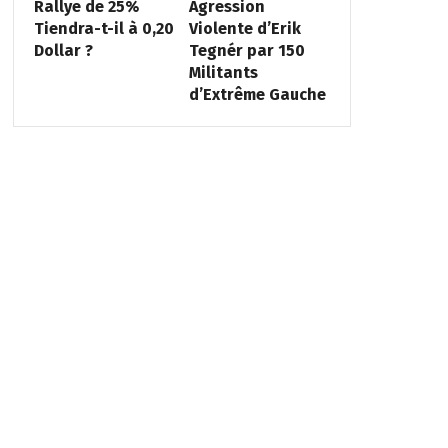
Rallye de 25%
Agression
Tiendra-t-il à 0,20
Violente d’Erik
Dollar ?
Tegnér par 150
Militants
d’Extrême Gauche