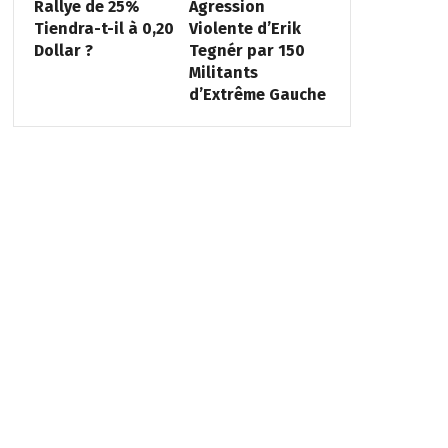
Rallye de 25%
Agression
Tiendra-t-il à 0,20
Violente d’Erik
Dollar ?
Tegnér par 150
Militants
d’Extrême Gauche