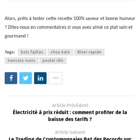
Alors, prêts à tester cette recette 100% saveur et bonne humeur
? Dites-nous en commentaires si vous avez aimé ce plat sain et
gourmand !
Tags:
bols fajitas
chou kale
dîner rapide
haricots noirs
poulet rôti
Article Précédent
Électricité à prix réduit : comment profiter de la
baisse des tarifs ?
Article Suivant
Le Trading de Cryptomonnaies Bat des Records sur