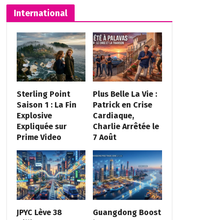
International
Sterling Point
Plus Belle La Vie :
Saison 1 : La Fin
Patrick en Crise
Explosive
Cardiaque,
Expliquée sur
Charlie Arrêtée le
Prime Video
7 Août
JPYC Lève 38
Guangdong Boost