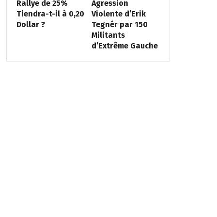
Rallye de 25%
Agression
Tiendra-t-il à 0,20
Violente d’Erik
Dollar ?
Tegnér par 150
Militants
d’Extrême Gauche