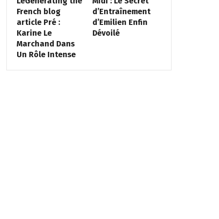
LeGenerating the
Midi : Le Secret
French blog
d’Entraînement
article Pré :
d’Emilien Enfin
Karine Le
Dévoilé
Marchand Dans
Un Rôle Intense