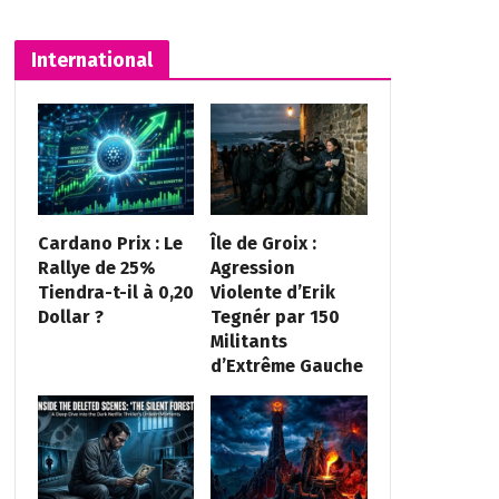
International
Cardano Prix : Le
Île de Groix :
Rallye de 25%
Agression
Tiendra-t-il à 0,20
Violente d’Erik
Dollar ?
Tegnér par 150
Militants
d’Extrême Gauche