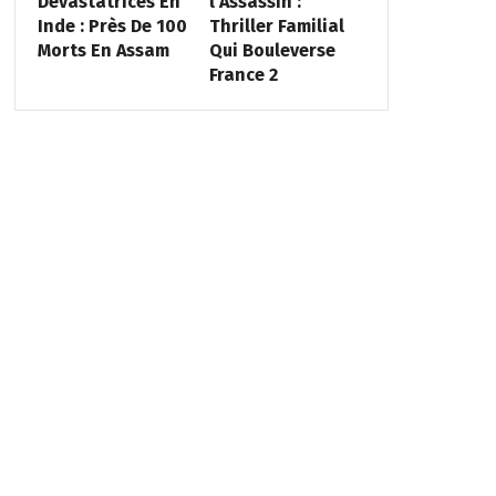
Dévastatrices En
l’Assassin :
Inde : Près De 100
Thriller Familial
Morts En Assam
Qui Bouleverse
France 2