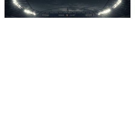
SPORT
Tottenham-Bodo/Glimt : Heure et
Chaîne de la Demi-Finale
Steven Soarez
01/05/2025
Tottenham affronte Bodo/Glimt en demi-finale de