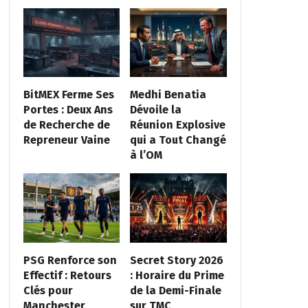
BitMEX Ferme Ses
Medhi Benatia
Portes : Deux Ans
Dévoile la
de Recherche de
Réunion Explosive
Repreneur Vaine
qui a Tout Changé
à l’OM
PSG Renforce son
Secret Story 2026
Effectif : Retours
: Horaire du Prime
Clés pour
de la Demi-Finale
Manchester
sur TMC