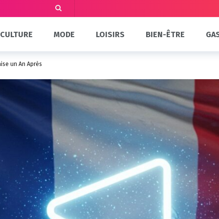
CULTURE
MODE
LOISIRS
BIEN-ÊTRE
GA
aise un An Après