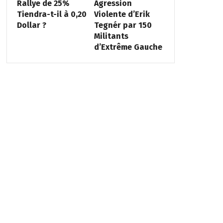
Rallye de 25%
Agression
Tiendra-t-il à 0,20
Violente d’Erik
Dollar ?
Tegnér par 150
Militants
d’Extrême Gauche