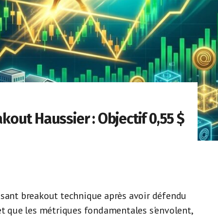
out Haussier : Objectif 0,55 $
ssant breakout technique après avoir défendu
 et que les métriques fondamentales s'envolent,