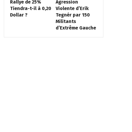
Rallye de 25%
Agression
Tiendra-t-il à 0,20
Violente d’Erik
Dollar ?
Tegnér par 150
Militants
d’Extrême Gauche