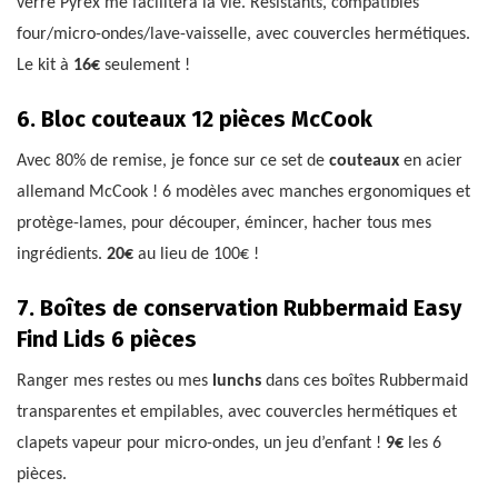
verre Pyrex me facilitera la vie. Résistants, compatibles
four/micro-ondes/lave-vaisselle, avec couvercles hermétiques.
Le kit à
16€
seulement !
6. Bloc couteaux 12 pièces McCook
Avec 80% de remise, je fonce sur ce set de
couteaux
en acier
allemand McCook ! 6 modèles avec manches ergonomiques et
protège-lames, pour découper, émincer, hacher tous mes
ingrédients.
20€
au lieu de 100€ !
7. Boîtes de conservation Rubbermaid Easy
Find Lids 6 pièces
Ranger mes restes ou mes
lunchs
dans ces boîtes Rubbermaid
transparentes et empilables, avec couvercles hermétiques et
clapets vapeur pour micro-ondes, un jeu d’enfant !
9€
les 6
pièces.