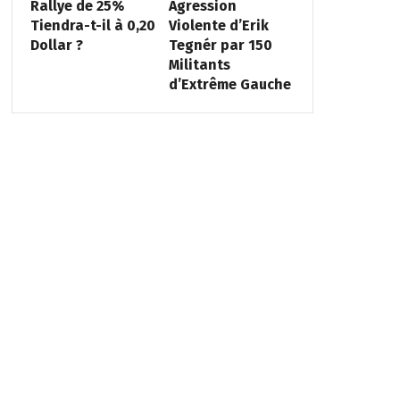
Rallye de 25%
Agression
Tiendra-t-il à 0,20
Violente d’Erik
Dollar ?
Tegnér par 150
Militants
d’Extrême Gauche