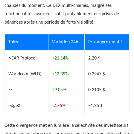
chaudes du moment. Ce DEX multi-chaînes, malgré ses
fonctionnalités avancées, subit probablement des prises de
bénéfices après une période de forte visibilité.
Token
Variation 24h
Prix approximatif
NEAR Protocol
+21.14%
2.20 $
Worldcoin (WLD)
+12.39%
0.2947 $
FET
+9.05%
0.2105 $
edgeX
-7.76%
~1.35 $
Cette divergence met en lumière la sélectivité des investisseurs.
Ils privilégient désormais les projets qui offrent une vision claire