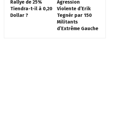
Rallye de 25%
Agression
Tiendra-t-il à 0,20
Violente d’Erik
Dollar ?
Tegnér par 150
Militants
d’Extrême Gauche