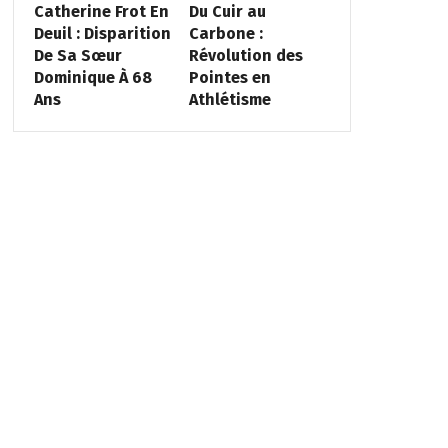
Catherine Frot En
Du Cuir au
Deuil : Disparition
Carbone :
De Sa Sœur
Révolution des
Dominique À 68
Pointes en
Ans
Athlétisme