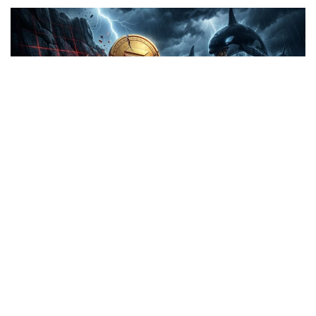
CRYPTOMONNAIE
Solana Vers 50 Dollars : Les Baleines
Fuient-elles le Marché ?
Steven Soarez
06/06/2026
Le cours de Solana vient de toucher un plus bas