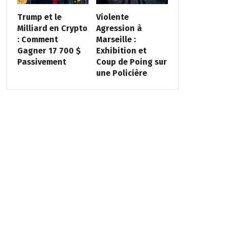
Trump et le
Violente
Milliard en Crypto
Agression à
: Comment
Marseille :
Gagner 17 700 $
Exhibition et
Passivement
Coup de Poing sur
une Policière