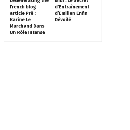
LeGenerating the
Midi : Le Secret
French blog
d’Entraînement
article Pré :
d’Emilien Enfin
Karine Le
Dévoilé
Marchand Dans
Un Rôle Intense