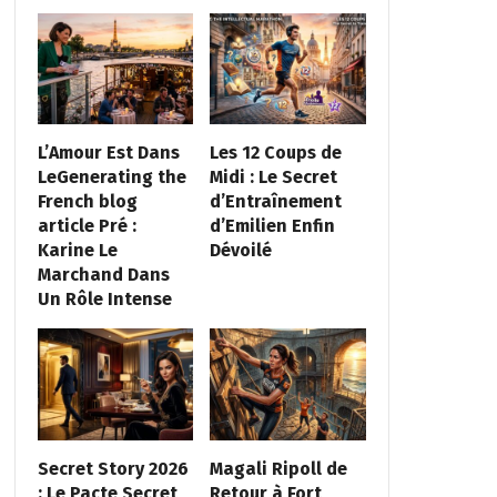
L’Amour Est Dans
Les 12 Coups de
LeGenerating the
Midi : Le Secret
French blog
d’Entraînement
article Pré :
d’Emilien Enfin
Karine Le
Dévoilé
Marchand Dans
Un Rôle Intense
Secret Story 2026
Magali Ripoll de
: Le Pacte Secret
Retour à Fort