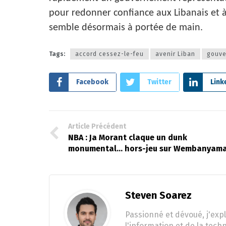
pour redonner confiance aux Libanais et à 
semble désormais à portée de main.
Tags:
accord cessez-le-feu
avenir Liban
gouve
Facebook
Twitter
Link
Article Précédent
NBA : Ja Morant claque un dunk
monumental... hors-jeu sur Wembanyama
Steven Soarez
Passionné et dévoué, j'expl
l'information et de la tech