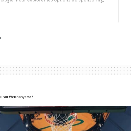
n
jeu sur Wembanyama !