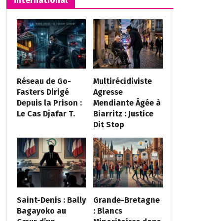
Réseau de Go-
Multirécidiviste
Fasters Dirigé
Agresse
Depuis la Prison :
Mendiante Âgée à
Le Cas Djafar T.
Biarritz : Justice
Dit Stop
Saint-Denis : Bally
Grande-Bretagne
Bagayoko au
: Blancs