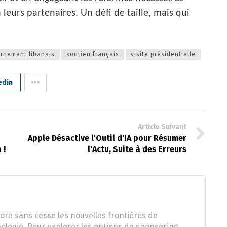
leurs partenaires. Un défi de taille, mais qui
rnement libanais
soutien français
visite présidentielle
edin
Article Suivant
Apple Désactive l'Outil d'IA pour Résumer
 !
l'Actu, Suite à des Erreurs
ore sans cesse les nouvelles frontières de
nologie. Pour explorer les options de sponsoring,