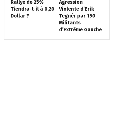
Rallye de 25%
Agression
Tiendra-t-il à 0,20
Violente d’Erik
Dollar ?
Tegnér par 150
Militants
d’Extrême Gauche