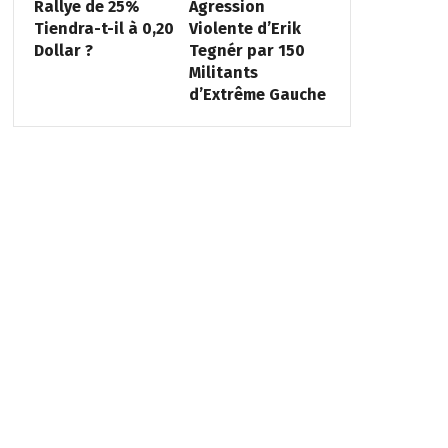
Rallye de 25%
Agression
Tiendra-t-il à 0,20
Violente d’Erik
Dollar ?
Tegnér par 150
Militants
d’Extrême Gauche