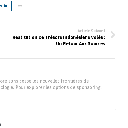
edin
Article Suivant
Restitution De Trésors Indonésiens Volés :
Un Retour Aux Sources
ore sans cesse les nouvelles frontières de
nologie. Pour explorer les options de sponsoring,
n