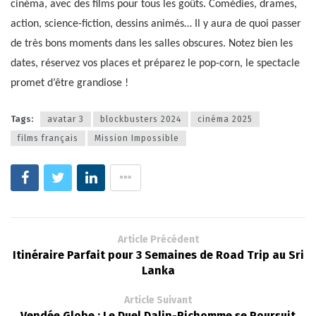
cinéma, avec des films pour tous les goûts. Comédies, drames,
action, science-fiction, dessins animés… Il y aura de quoi passer
de très bons moments dans les salles obscures. Notez bien les
dates, réservez vos places et préparez le pop-corn, le spectacle
promet d’être grandiose !
Tags:
avatar 3
blockbusters 2024
cinéma 2025
films français
Mission Impossible
Article Précédent
Itinéraire Parfait pour 3 Semaines de Road Trip au Sri
Lanka
Article Suivant
Vendée Globe : Le Duel Dalin-Richomme se Poursuit