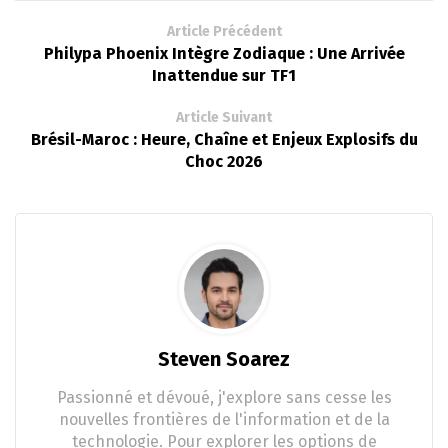
Article Précédent
Philypa Phoenix Intègre Zodiaque : Une Arrivée
Inattendue sur TF1
Article Suivant
Brésil-Maroc : Heure, Chaîne et Enjeux Explosifs du
Choc 2026
Steven Soarez
Passionné et dévoué, j'explore sans cesse les
nouvelles frontières de l'information et de la
technologie. Pour explorer les options de