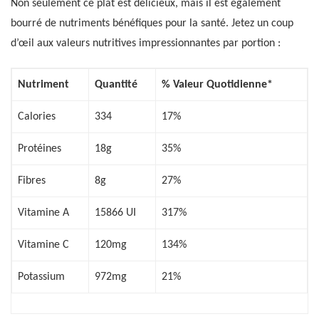
Non seulement ce plat est délicieux, mais il est également
bourré de nutriments bénéfiques pour la santé. Jetez un coup
d’œil aux valeurs nutritives impressionnantes par portion :
Nutriment
Quantité
% Valeur Quotidienne*
Calories
334
17%
Protéines
18g
35%
Fibres
8g
27%
Vitamine A
15866 UI
317%
Vitamine C
120mg
134%
Potassium
972mg
21%