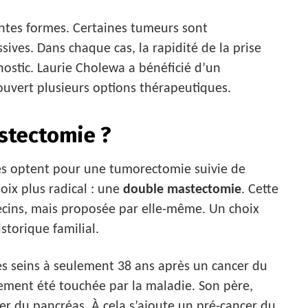
entes formes. Certaines tumeurs sont
ves. Dans chaque cas, la rapidité de la prise
nostic. Laurie Cholewa a bénéficié d’un
 ouvert plusieurs options thérapeutiques.
stectomie ?
s optent pour une tumorectomie suivie de
oix plus radical : une
double mastectomie
. Cette
ecins, mais proposée par elle-même. Un choix
storique familial.
es seins à seulement 38 ans après un cancer du
ement été touchée par la maladie. Son père,
er du pancréas. À cela s’ajoute un pré-cancer du