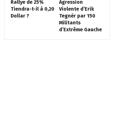
Rallye de 25%
Agression
Tiendra-t-il à 0,20
Violente d’Erik
Dollar ?
Tegnér par 150
Militants
d’Extrême Gauche